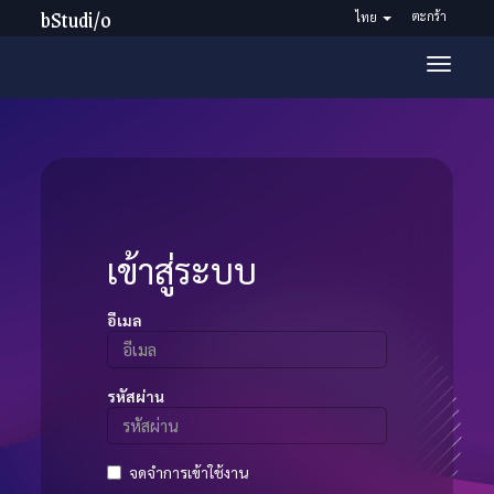
bStudi/o
ตะกร้า
ไทย
Toggl
navig
เข้าสู่ระบบ
อีเมล
รหัสผ่าน
จดจำการเข้าใช้งาน